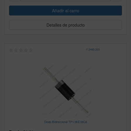
Detalles de producto
113485
-
203
Diodo Bidireccional TP1.5KE33CA