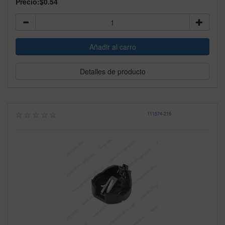
Precio:
$0.54
Detalles de producto
111574
-
216