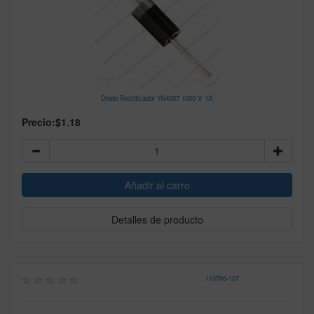
Diodo Rectificador 1N4007 1000 V 1A
Precio:
$1.18
Detalles de producto
110766
-
107