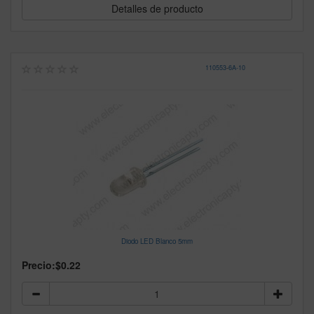
Detalles de producto
110553
-
6A-10
Diodo LED Blanco 5mm
Precio:
$0.22