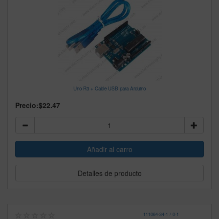
Uno R3 + Cable USB para Arduino
Precio:
$22.47
Detalles de producto
111064
-
34-1 / 0-1