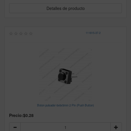
Detalles de producto
111815
-
37-2
Boton pulsador 6x6x5mm 2 Pin (Push Button)
Precio:
$0.28