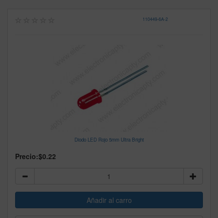
110449
-
6A-2
Diodo LED Rojo 5mm Ultra Bright
Precio:
$0.22