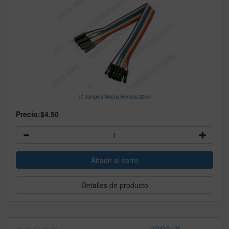
10 Jumpers Macho-Hembra 20cm
Precio:
$4.50
Detalles de producto
112143
-
0-1/34