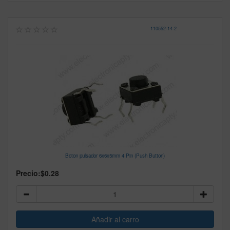
110552
-
14-2
Boton pulsador 6x6x5mm 4 Pin (Push Button)
Precio:
$0.28