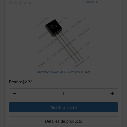
110835
-
28-8
Transistor Bipolar BJT NPN 2N2222 (TO-92)
Precio:
$2.73
Detalles de producto