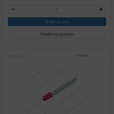
Detalles de producto
110445
-
6A-5