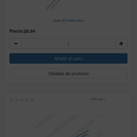
Diodo LED Verde 10mm
Precio:
$0.84
Detalles de producto
112672
-
6A-1