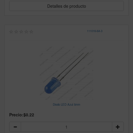
Detalles de producto
111016
-
6A-3
Diodo LED Azul 5mm
Precio:
$0.22