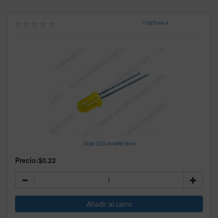
112675
-
6A-9
Diodo LED Amarillo 5mm
Precio:
$0.22