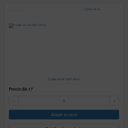
112424
-
46-18
Fusible de 6A 250V 20mm
Precio:
$0.17