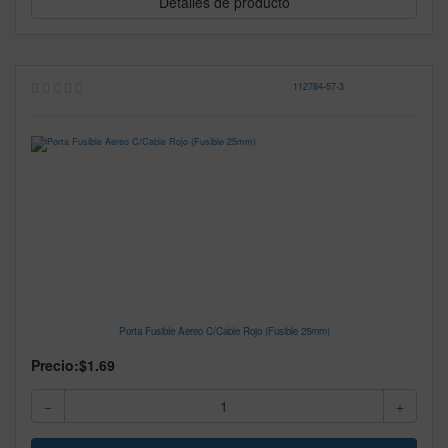
Detalles de producto
112784
-
57-3
Porta Fusible Aereo C/Cable Rojo (Fusible 25mm)
Precio:
$1.69