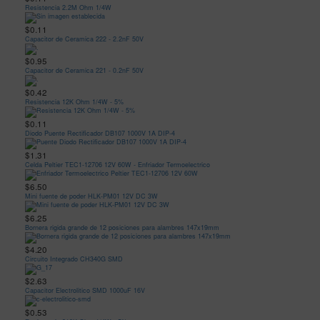
Resistencia 2.2M Ohm 1/4W
$0.11
Capacitor de Ceramica 222 - 2.2nF 50V
$0.95
Capacitor de Ceramica 221 - 0.2nF 50V
$0.42
Resistencia 12K Ohm 1/4W - 5%
$0.11
Diodo Puente Rectificador DB107 1000V 1A DIP-4
$1.31
Celda Peltier TEC1-12706 12V 60W - Enfriador Termoelectrico
$6.50
Mini fuente de poder HLK-PM01 12V DC 3W
$6.25
Bornera rigida grande de 12 posiciones para alambres 147x19mm
$4.20
Circuito Integrado CH340G SMD
$2.63
Capacitor Electrolitico SMD 1000uF 16V
$0.53