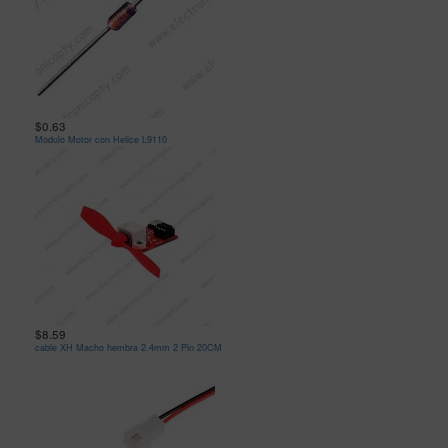
$0.63
Modulo Motor con Helice L9110
$8.59
cable XH Macho hembra 2.4mm 2 Pin 20CM