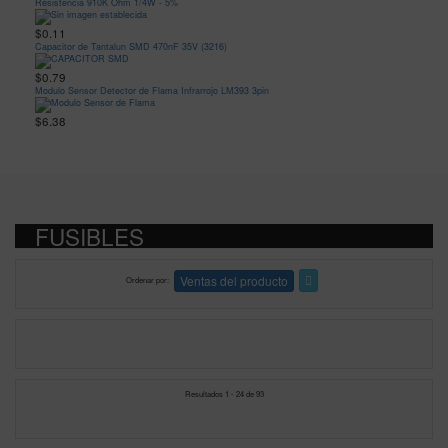
Resistencia 910K Ohm 1/4W - 5%
$0.11
Capacitor de Tantalun SMD 470nF 35V (3216)
$0.79
Modulo Sensor Detector de Flama Infrarrojo LM393 3pin
$6.38
FUSIBLES
Ventas del producto
Ordenar por
Resultados 1 - 24 de 93