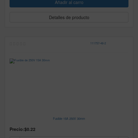
Detalles de producto
111757
-
48-2
Fusible 15A 250V 30mm
Precio:
$0.22