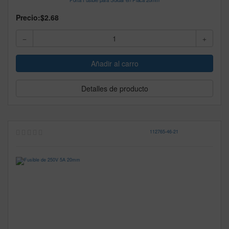
Porta Fusible para Soldar en Placa 20mm
Precio:
$2.68
Detalles de producto
112765
-
46-21