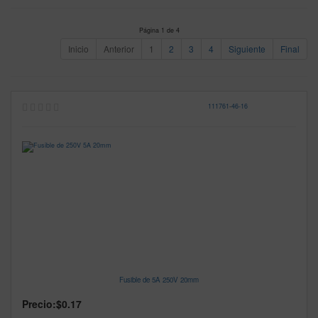
Página 1 de 4
Inicio
Anterior
1
2
3
4
Siguiente
Final
111761
-
46-16
Fusible de 5A 250V 20mm
Precio:
$0.17