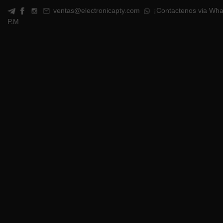
ventas@electronicapty.com
¡Contactenos via Wha
P.M