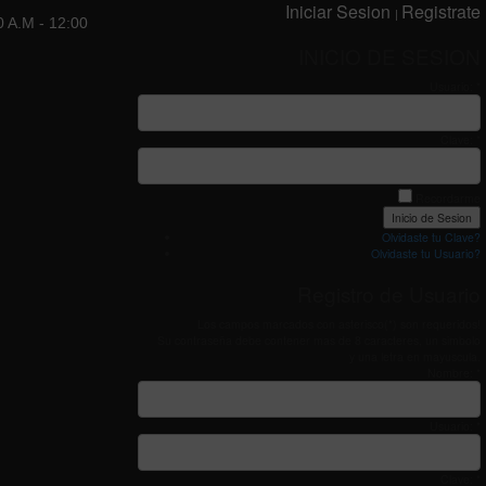
Iniciar Sesion
Registrate
|
0 A.M - 12:00
INICIO DE SESION
Usuario: *
Clave: *
Recordarme
Olvidaste tu Clave?
Olvidaste tu Usuario?
Registro de Usuario
Los campos marcados con asterisco(*) son requeridos!
Su contraseña debe contener mas de 8 caracteres, un simbolo
y una letra en mayuscula.
Nombre: *
Usuario: *
Clave: *