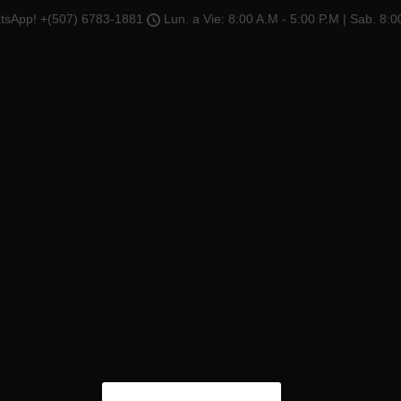
tsApp! +(507) 6783-1881
Lun. a Vie: 8:00 A.M - 5:00 P.M | Sab. 8:0