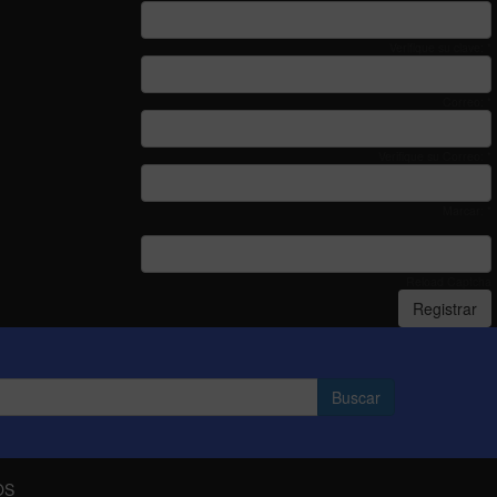
Verifique su clave: *
Correo: *
Verifique su Correo: *
Marcar: *
Reload Captcha
Registrar
OS