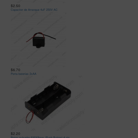
$2.50
Capacitor de Arranque 4uF 250V AC
$6.70
Porta baterias 2xAA
$2.20
Boton pulsador 6X6X8mm (Push Button) 4 pin