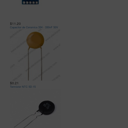
$11.20
Capacitor de Ceramica 334 - 330nF 50V
$0.21
Termistor NTC 5D-15