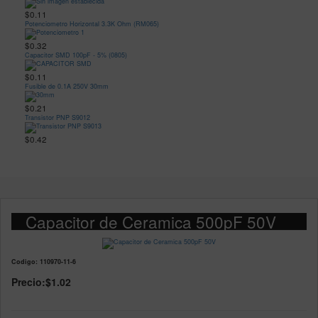
$0.11
Potenciometro Horizontal 3.3K Ohm (RM065)
$0.32
Capacitor SMD 100pF - 5% (0805)
$0.11
Fusible de 0.1A 250V 30mm
$0.21
Transistor PNP S9012
$0.42
Capacitor de Ceramica 500pF 50V
Codigo: 110970-11-6
Precio:
$1.02