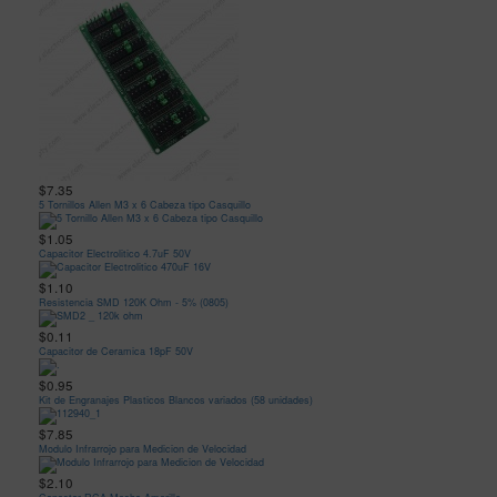
$7.35
5 Tornillos Allen M3 x 6 Cabeza tipo Casquillo
$1.05
Capacitor Electrolitico 4.7uF 50V
$1.10
Resistencia SMD 120K Ohm - 5% (0805)
$0.11
Capacitor de Ceramica 18pF 50V
$0.95
Kit de Engranajes Plasticos Blancos variados (58 unidades)
$7.85
Modulo Infrarrojo para Medicion de Velocidad
$2.10