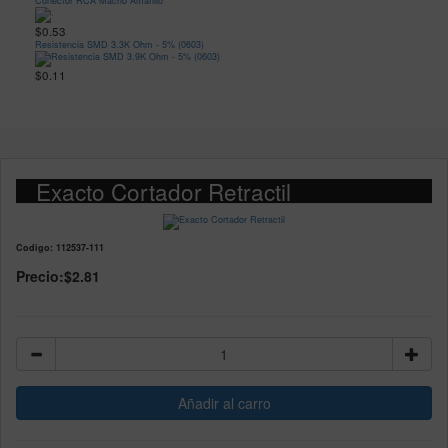
Conector RCA Macho Amarillo
$0.53
Resistencia SMD 3.3K Ohm - 5% (0603)
$0.11
Exacto Cortador Retractil
Codigo: 112537-111
Precio:
$2.81