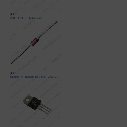
$3.68
Diodo Zener 1N4730A 3.9V
$0.63
Transistor Regulador de Voltaje L7905CV