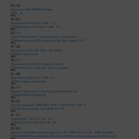
$0.32
Transistor NPN 2N3055 Toshiba
$2.63
Resistencia 131K Ohm 1/4W - 1%
$0.11
Modulo Sensor MQ-2 de Gas Butano y Gas Metano
$7.35
Resistencia SMD 200 Ohm - 5% (0603)
$0.11
Potenciometro 20K ohm lineal con perilla
$1.58
Resistencia 820K Ohm 1/4W - 5%
$0.11
Bornera Flexible de 12 Posiciones para Alambre 5A
$2.05
Circuito Integrado 74595 8BIT SHIFT REGISTER, DIP 16
$1.31
Resistencia 1.5K Ohm 1W - 5%
$0.25
Modulo Convertidor transformador DC a AC 150W 12V a 110V - 220V (Inverter)