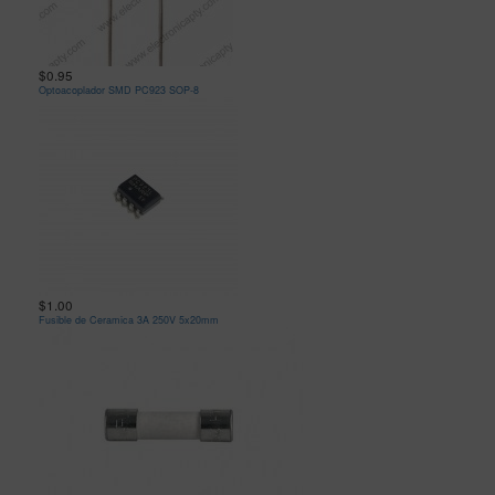
$0.95
Optoacoplador SMD PC923 SOP-8
$1.00
Fusible de Ceramica 3A 250V 5x20mm