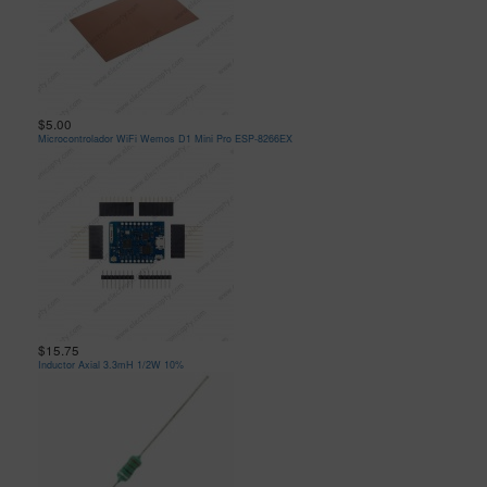
$5.00
Microcontrolador WiFi Wemos D1 Mini Pro ESP-8266EX
$15.75
Inductor Axial 3.3mH 1/2W 10%