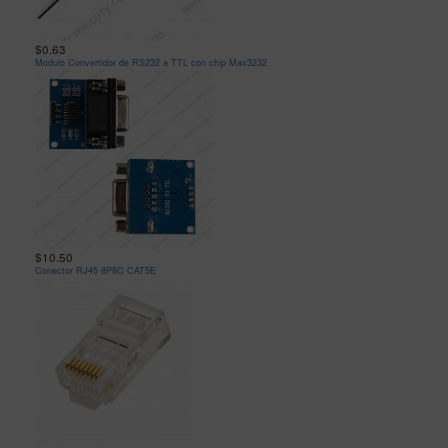
$0.63
Modulo Convertidor de RS232 a TTL con chip Max3232
$10.50
Conector RJ45 8P8C CAT5E