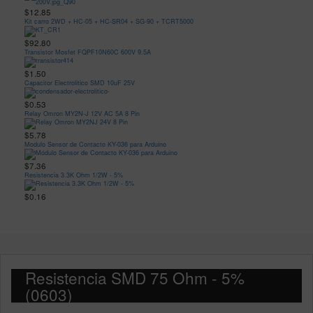
$12.85
Kit carro 2WD + HC-05 + HC-SR04 + SG-90 + TCRT5000
$92.80
Transistor Mosfet FQPF10N60C 600V 9.5A
$1.50
Capacitor Electrolitico SMD 10uF 25V
$0.53
Relay Omron MY2N-J 12V AC 5A 8 Pin
$5.78
Modulo Sensor de Contacto KY-036 para Arduino
$7.36
Resistencia 3.3K Ohm 1/2W - 5%
$0.16
Resistencia SMD 75 Ohm - 5%
(0603)