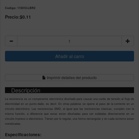
Codigo: 113312-LBR2
Precio:
$0.11
Imprimir detalles del producto
Descripción
La resistencia es un componente electrónico diseñado para causar una caída de tensión al flujo de
electricidad en un punto dado, es decir. En otras palabras se opone al paso de la corriente en un
circuito electrónico. Las resistencias SMD, al igual que las resistencias clasicas, cumplen con la
misma función, a diferencia que estas estan diseñadas para ser soldadas directamente en un
circuito impreso o electronico. Tienen por lo regular, una forma rectangular y en cada extremo estan
metalizadas.
Especificaciones: