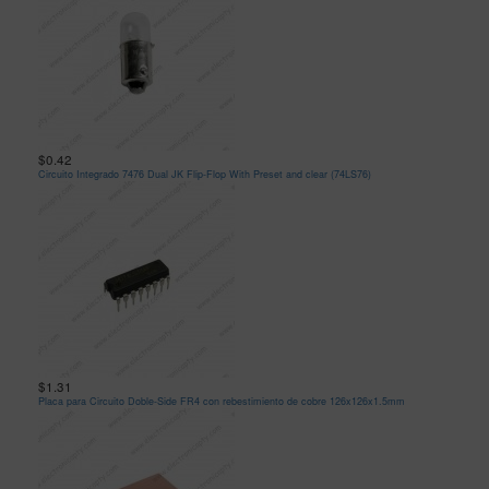
$0.42
Circuito Integrado 7476 Dual JK Flip-Flop With Preset and clear (74LS76)
$1.31
Placa para Circuito Doble-Side FR4 con rebestimiento de cobre 126x126x1.5mm