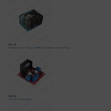
$5.78
Modulo Puente H Driver L298N Para Motores Paso A Paso
$9.55
Inductor Toroidal 40uH