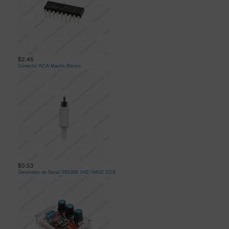
$2.45
Conector RCA Macho Blanco
$0.53
Generador de Senal XR2206 1HZ-1MHZ DDS