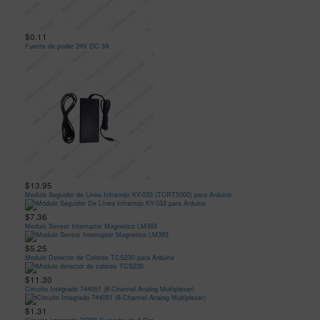
$0.11
Fuente de poder 24V DC 3A
$13.95
Modulo Seguidor de Linea Infrarrojo KY-033 (TCRT5000) para Arduino
$7.36
Modulo Sensor Interruptor Magnetico LM393
$5.25
Modulo Detector de Colores TCS230 para Arduino
$11.30
Circuito Integrado 744051 (8-Channel Analog Multiplexer)
$1.31