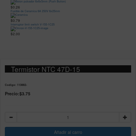
$0.26
Fusible de Ceramica 6A 250V 6x25mm
$0.79
Interruptor limit switch V-155-1C25
$2.00
Termistor NTC 47D-15
Codigo: 113662-
Precio:
$3.75