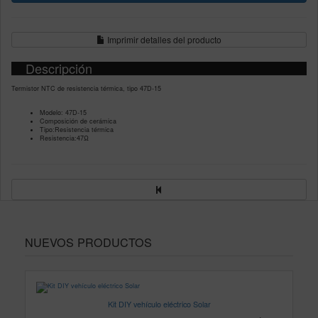
Imprimir detalles del producto
Descripción
Termistor NTC de resistencia térmica, tipo 47D-15
Modelo: 47D-15
Composición de cerámica
Tipo:Resistencia térmica
Resistencia:47Ω
NUEVOS PRODUCTOS
Kit DIY vehículo eléctrico Solar