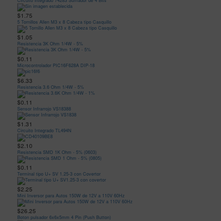
Circuito integrado 74283 Sumador de 4 Bits
$1.75
5 Tornillos Allen M3 x 8 Cabeza tipo Casquillo
$1.05
Resistencia 3K Ohm 1/4W - 5%
$0.11
Microcontrolador PIC16F628A DIP-18
$6.33
Resistencia 3.6 Ohm 1/4W - 5%
$0.11
Sensor Infrarrojo VS18388
$1.31
Circuito Integrado TL494N
$2.10
Resistencia SMD 1K Ohm - 5% (0603)
$0.11
Terminal tipo U+ SV 1.25-3 con Covertor
$2.25
Mini Inversor para Autos 150W de 12V a 110V 60Hz
$26.25
Boton pulsador 6x6x5mm 4 Pin (Push Button)