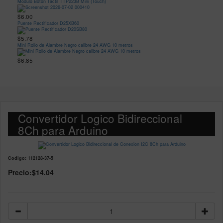
Modulo Boton Tactil TTP223B Mini (Touch)
$6.00
Puente Rectificador D25XB60
$5.78
Mini Rollo de Alambre Negro calibre 24 AWG 10 metros
$6.85
Convertidor Logico Bidireccional
8Ch para Arduino
Codigo: 112128-37-5
Precio:
$14.04