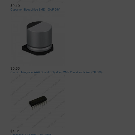
$2.10
Capacitor Electrolitico SMD 100uF 25V
$0.53
Circuito Integrado 7476 Dual JK Flip-Flop With Preset and clear (74LS76)
$1.31
Capacitor SMD 68pF - 5% (0805)