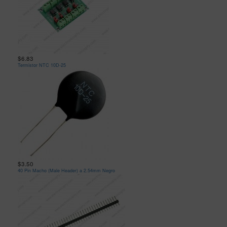
$6.83
Termistor NTC 10D-25
$3.50
40 Pin Macho (Male Header) a 2.54mm Negro