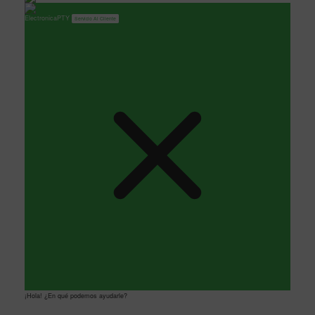
ElectronicaPTY
Servicio Al Cliente
¡Hola! ¿En qué podemos ayudarle?