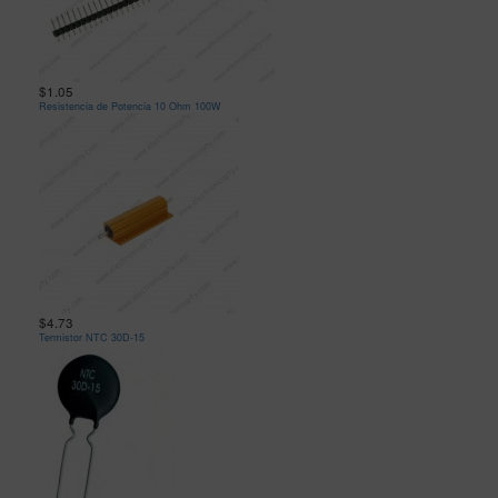
$1.05
Resistencia de Potencia 10 Ohm 100W
$4.73
Termistor NTC 30D-15