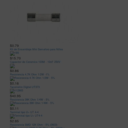
$0.79
Kit de Ensamblaje Mini Semaforo para Niños
$15.70
Capacitor de Ceramica 103M - 10nF 250V
$0.86
Resistencia 4.7K Ohm 1/2W -1%
$0.16
Tacometro Digital UT373
$40.95
Resistencia 39K Ohm 1/4W - 5%
$0.11
Terminal tipo U+ UT 4-4
$2.85
Resistencia SMD 12K Ohm - 5% (0603)