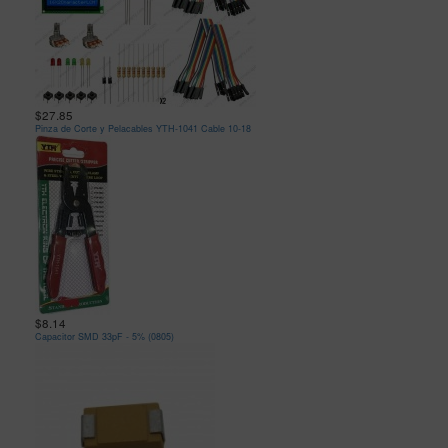
$27.85
Pinza de Corte y Pelacables YTH-1041 Cable 10-18
$8.14
Capacitor SMD 33pF - 5% (0805)