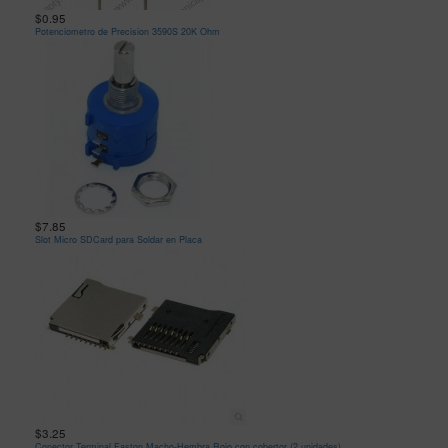
$0.95
Potenciometro de Precision 3590S 20K Ohm
$7.85
Slot Micro SDCard para Soldar en Placa
$3.25
Conector Terminal Faston Macho-Hembra Rojo con cobertor (2 unidades)