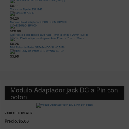
$0.11
Transistor Bipolar 2SA1943
$4.20
Modulo Shield adaptador GPRS / GSM SIM900
$28.00
Clip Plastico tipo tornillo para Auto 11mm x 7mm x 20mm (No.3)
$0.26
Mini Relay de Poder SRD-24VDC-SL -C 5 Pin
$3.95
Modulo Adaptador jack DC a Pin con
boton
Codigo: 111416-22-18
Precio:
$5.06