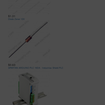
$1.31
Diodo Zener 12V
$0.63
SPARTAN ARDUINO PLC 16DA - Industrias Shield PLC