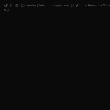
ventas@electronicapty.com
¡Contactenos via Wha
P.M