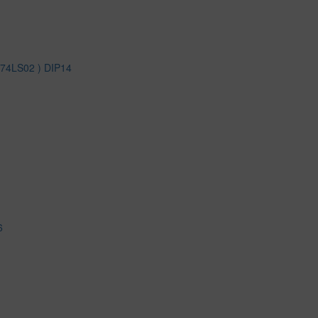
N74LS02 ) DIP14
6