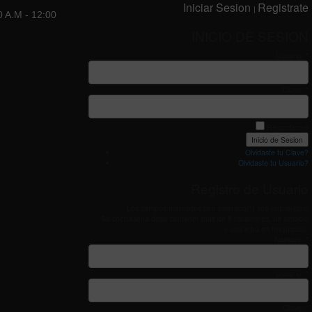
Iniciar Sesion
Registrate
|
0 A.M - 12:00
INICIO DE SESION
Usuario: *
Clave: *
Recordarme
Olvidaste tu Clave?
Olvidaste tu Usuario?
Registro de Usuario
Los campos marcados con asterisco(*) son requeridos!
Su contraseña debe contener mas de 8 caracteres, un simbolo
y una letra en mayuscula.
Nombre: *
Usuario: *
Clave: *