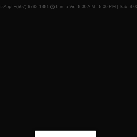
tsApp! +(507) 6783-1881
Lun. a Vie: 8:00 A.M - 5:00 P.M | Sab. 8:0