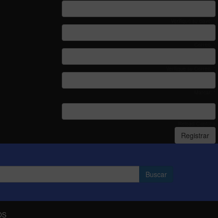
Verifique su clave: *
Correo: *
Verifique su Correo: *
Marcar: *
Reload Captcha
Registrar
OS