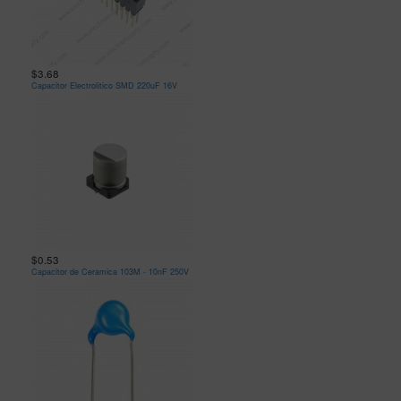
$3.68
Capacitor Electrolitico SMD 220uF 16V
$0.53
Capacitor de Ceramica 103M - 10nF 250V