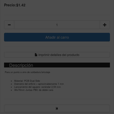
Precio:
$1.42
Imprimir detalles del producto
Descripción
Para un punto a otro de soldadura bricolaje
Material: PCB Dual Side
Diámetro del orificio = aproximadamente 1 mm
Lanzamiento del agujero: estándar 2,54 mm
30x70mm Juntas PBC de doble cara