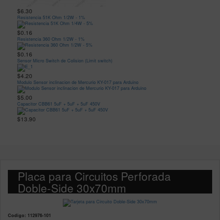
$6.30
Resistencia 51K Ohm 1/2W - 1%
$0.16
Resistencia 360 Ohm 1/2W - 1%
$0.16
Sensor Micro Switch de Colision (Limit switch)
$4.20
Modulo Sensor inclinacion de Mercurio KY-017 para Arduino
$5.00
Capacitor CBB61 5uF + 5uF + 5uF 450V
$13.90
Placa para Circuitos Perforada
Doble-Side 30x70mm
Codigo: 112976-101