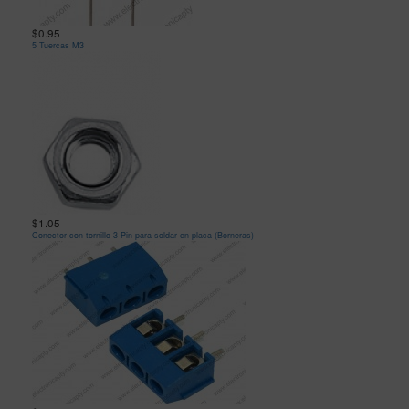
$0.95
5 Tuercas M3
$1.05
Conector con tornillo 3 Pin para soldar en placa (Borneras)