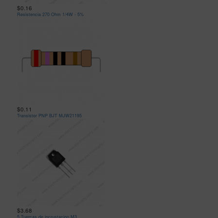
$0.16
Resistencia 270 Ohm 1/4W - 5%
$0.11
Transistor PNP BJT MJW21195
$3.68
5 Tuercas de incrustacion M3