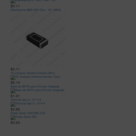
$0.11
Resistencia SMD 62K Ohm - 5% (0603)
$0.11
15 Jumpers Hembra-Hembra 20cm
$5.14
Base de 28 Pin para Circuito Integrado
$1.31
Terminal tipo U+ UT 4-4
$2.85
Diodo Zener 1N4730A 3.9V
$0.63