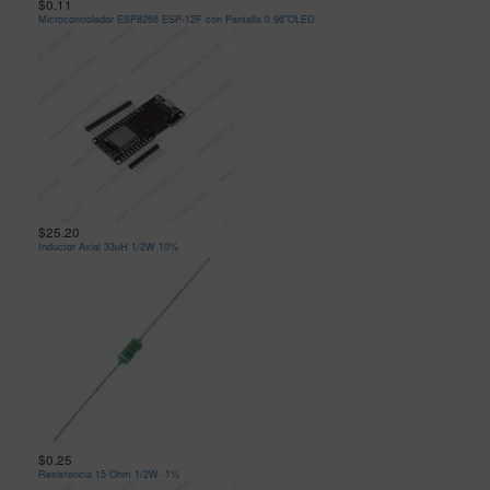
$0.11
Microcontrolador ESP8266 ESP-12F con Pantalla 0.96"OLED
$25.20
Inductor Axial 33uH 1/2W 10%
$0.25
Resistencia 15 Ohm 1/2W -1%