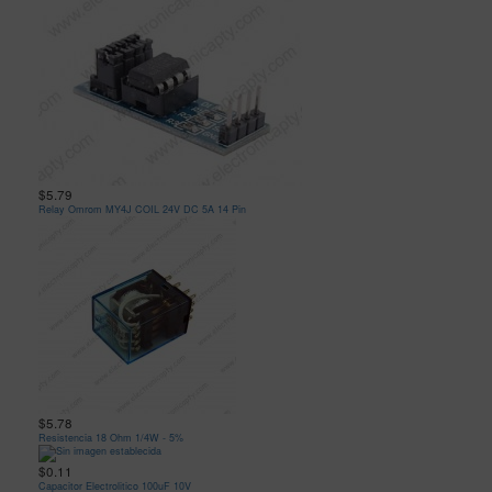
$5.79
Relay Omrom MY4J COIL 24V DC 5A 14 Pin
$5.78
Resistencia 18 Ohm 1/4W - 5%
$0.11
Capacitor Electrolitico 100uF 10V