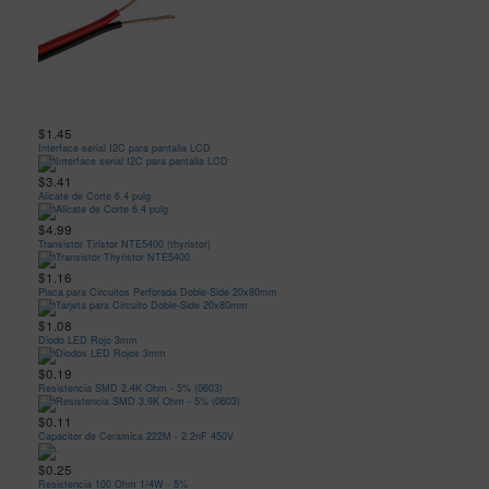
$1.45
Interface serial I2C para pantalla LCD
$3.41
Alicate de Corte 6.4 pulg
$4.99
Transistor Tiristor NTE5400 (thyristor)
$1.16
Placa para Circuitos Perforada Doble-Side 20x80mm
$1.08
Diodo LED Rojo 3mm
$0.19
Resistencia SMD 2.4K Ohm - 5% (0603)
$0.11
Capacitor de Ceramica 222M - 2.2nF 450V
$0.25
Resistencia 100 Ohm 1/4W - 5%