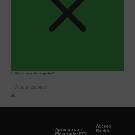
¡Hola! ¿En qué podemos ayudarle?
Acceso
Aprende con
Rapido
ElectronicaPTY