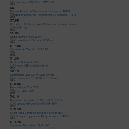
$0.11
Modulo Sensor de Temperatura y Humedad DHT11
$7.95
Kit Jack DB9 Hembra para Soldar con Carcasa Plastica
$5.85
Cable HDMI a VGA 30cm
$17.85
Capacitor de Tantalio 10uF 25V
$1.00
Diodo LED Amarillo 3mm
$0.19
Controlador LED 3X1W (LED Driver)
$10.85
Destornillador Torx T25
$4.10
Capacitor Electrolitico 1500uF 200V JCCON
$10.58
Kit de Peso y Presion 10Kg con sensor HX711
$14.20
Capacitor Electrolitico 33uF 16V