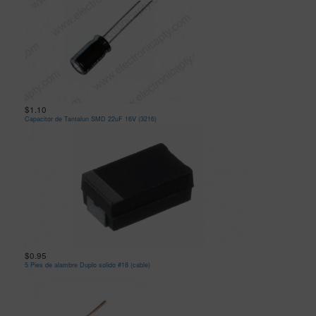
$1.10
Capacitor de Tantalun SMD 22uF 16V (3216)
$0.95
5 Pies de alambre Duplo solido #18 (cable)