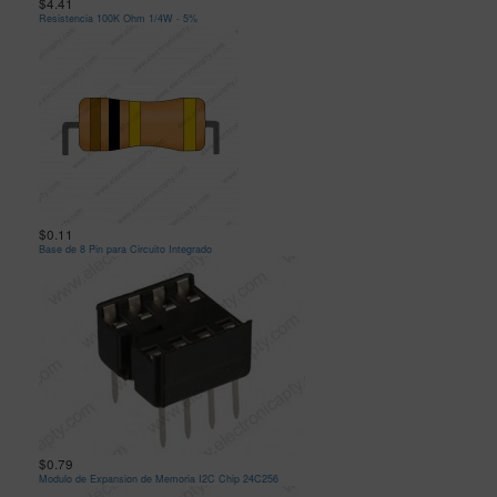
$4.41
Resistencia 100K Ohm 1/4W - 5%
$0.11
Base de 8 Pin para Circuito Integrado
$0.79
Modulo de Expansion de Memoria I2C Chip 24C256