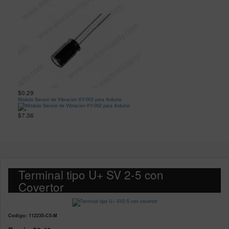
$0.29
Modulo Sensor de Vibracion KY-002 para Arduino
$7.36
Terminal tipo U+ SV 2-5 con
Covertor
Codigo: 112235-C5-M