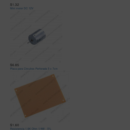
$1.32
Mini motor DC 12V
$6.85
Placa para Circuitos Perforada 5 x 7cm
$1.60
Resistencia 1.6K Ohm 1/4W - 5%