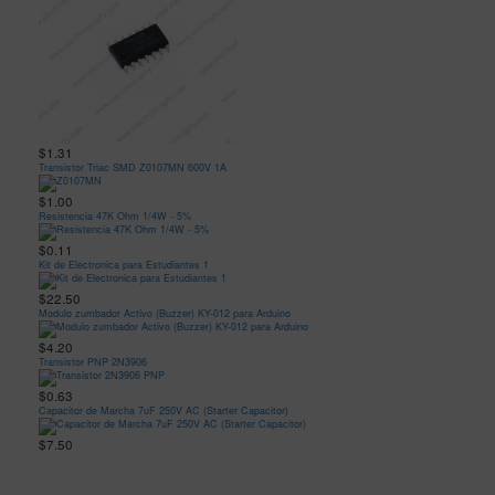
$1.31
Transistor Triac SMD Z0107MN 600V 1A
$1.00
Resistencia 47K Ohm 1/4W - 5%
$0.11
Kit de Electronica para Estudiantes 1
$22.50
Modulo zumbador Activo (Buzzer) KY-012 para Arduino
$4.20
Transistor PNP 2N3906
$0.63
Capacitor de Marcha 7uF 250V AC (Starter Capacitor)
$7.50