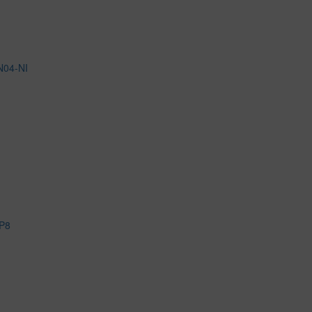
N04-NI
IP8