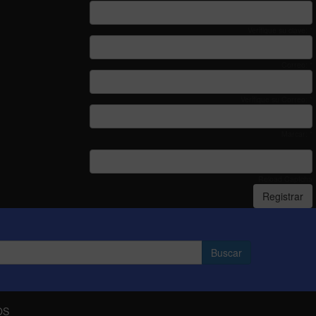
Verifique su clave: *
Correo: *
Verifique su Correo: *
Marcar: *
Reload Captcha
Registrar
OS