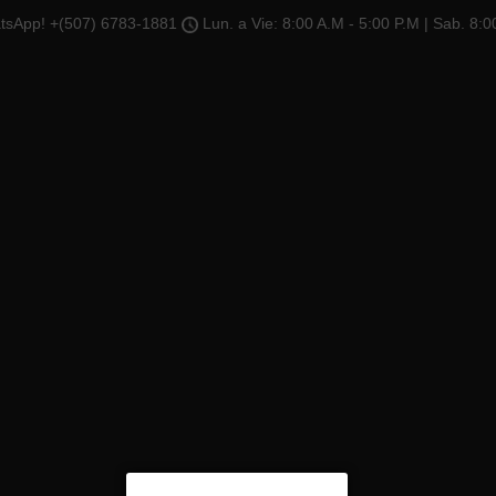
tsApp! +(507) 6783-1881
Lun. a Vie: 8:00 A.M - 5:00 P.M | Sab. 8:0