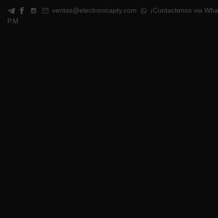
ventas@electronicapty.com
¡Contactenos via Wha
P.M