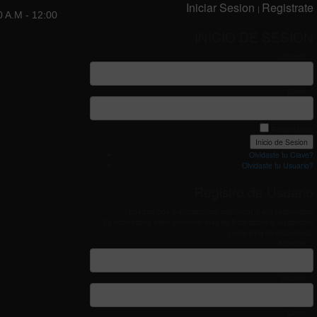
Iniciar Sesion
Registrate
|
0 A.M - 12:00
INICIO DE SESION
Usuario: *
Clave: *
Recordarme
Olvidaste tu Clave?
Olvidaste tu Usuario?
Registro de Usuario
Los campos marcados con asterisco(*) son requeridos!
Su contraseña debe contener mas de 8 caracteres, un simbolo
y una letra en mayuscula.
Nombre: *
Usuario: *
Clave: *