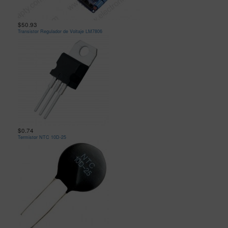
$50.93
Transistor Regulador de Voltaje LM7806
$0.74
Termistor NTC 10D-25