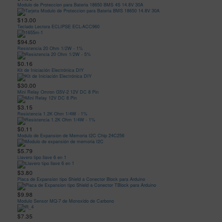
Modulo de Proteccion para Bateria 18650 BMS 4S 14.8V 30A
$13.00
Teclado Lectora ECLIPSE ECL-ACC960
$94.50
Resistencia 20 Ohm 1/2W - 1%
$0.16
Kit de Iniciación Electrónica DIY
$30.00
Mini Relay Omron G5V-2 12V DC 8 Pin
$3.15
Resistencia 1.2K Ohm 1/4W - 1%
$0.11
Modulo de Expansion de Memoria I2C Chip 24C256
$5.79
Llavero tipo llave 6 en 1
$3.80
Placa de Expansion tipo Shield a Conector Block para Arduino
$9.98
Modulo Sensor MQ-7 de Monoxido de Carbono
$7.35