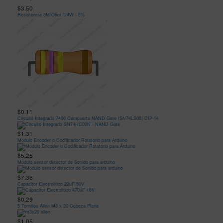
$3.50
Resistencia 3M Ohm 1/4W - 5%
$0.11
Circuito Integrado 7400 Compuerta NAND Gate (SN74LS00) DIP-14
$1.31
Modulo Encoder o Codificador Rotatorio para Arduino
$5.25
Modulo sensor detector de Sonido para arduino
$7.36
Capacitor Electrolitico 22uF 50V
$0.29
5 Tornillos Allen M3 x 20 Cabeza Plana
$1.05