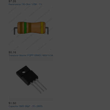
$7.35
Resistencia 150 Ohm 1/2W - 1%
$0.16
Transistor Mosfet FQPF10N60C 600V 9.5A
$1.50
Capacitor SMD 68pF - 5% (0805)