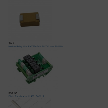
$0.11
Modulo Relay 4CH FY-T734-24V AC/DC para Riel Din
$32.95
Diodo Rectificador 1N4001 50 V 1A