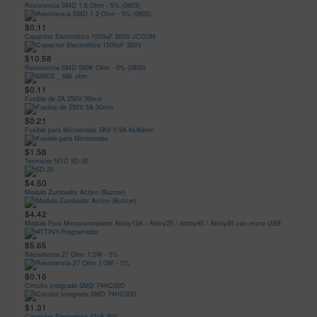
Resistencia SMD 1.6 Ohm - 5% (0603)
$0.11
Capacitor Electrolitico 1500uF 200V JCCON
$10.58
Resistencia SMD 560K Ohm - 5% (0805)
$0.11
Fusible de 2A 250V 30mm
$0.21
Fusible para Microondas 5KV 0.9A 6x40mm
$1.58
Termistor NTC 5D-20
$4.50
Modulo Zumbador Activo (Buzzer)
$4.42
Modulo Para Microcontrolador Attiny13A / Attiny25 / Attiny45 / Attiny85 con micro USB
$5.65
Resistencia 27 Ohm 1/2W - 5%
$0.16
Circuito Integrado SMD 74HC00D
$1.31
Capacitor Electroltico 47uF 50V