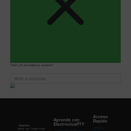
¡Hola! ¿En qué podemos ayudarle?
Acceso
Aprende con
Rapido
ElectronicaPTY
• Nosotros:
•
Inicio de
Somos una Tienda virtual
•
El Diodo: Permitiendo el paso
Sesion