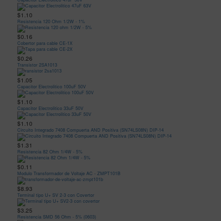
$1.10
Resistencia 120 Ohm 1/2W - 1%
$0.16
Cobertor para cable CE-1X
$0.26
Transistor 2SA1013
$1.05
Capacitor Electrolitico 100uF 50V
$1.10
Capacitor Electrolitico 33uF 50V
$1.10
Circuito Integrado 7408 Compuerta AND Positiva (SN74LS08N) DIP-14
$1.31
Resistencia 82 Ohm 1/4W - 5%
$0.11
Modulo Transformador de Voltaje AC - ZMPT101B
$8.93
Terminal tipo U+ SV 2-3 con Covertor
$3.25
Resistencia SMD 56 Ohm - 5% (0603)