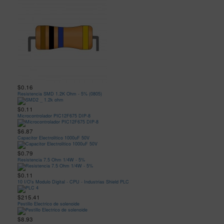
$0.16
Resistencia SMD 1.2K Ohm - 5% (0805)
$0.11
Microcontrolador PIC12F675 DIP-8
$6.87
Capacitor Electrolitico 1000uF 50V
$0.79
Resistencia 7.5 Ohm 1/4W - 5%
$0.11
10 I/O's Modulo Digital - CPU - Industrias Shield PLC
$215.41
Pestillo Electrico de solenoide
$8.93