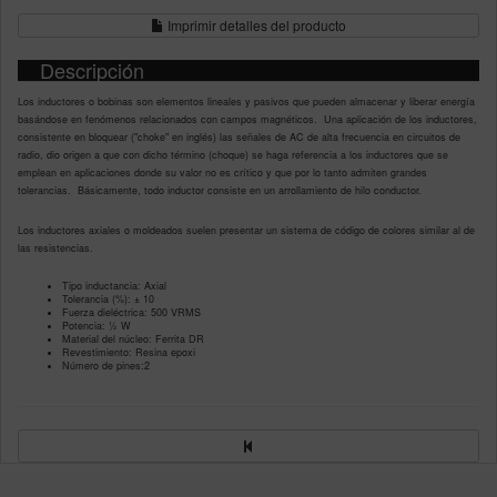
Imprimir detalles del producto
Descripción
Los inductores o bobinas son elementos lineales y pasivos que pueden almacenar y liberar energía
basándose en fenómenos relacionados con campos magnéticos. Una aplicación de los inductores,
consistente en bloquear ("choke" en inglés) las señales de AC de alta frecuencia en circuitos de
radio, dio origen a que con dicho término (choque) se haga referencia a los inductores que se
emplean en aplicaciones donde su valor no es crítico y que por lo tanto admiten grandes
tolerancias. Básicamente, todo inductor consiste en un arrollamiento de hilo conductor.
Los inductores axiales o moldeados suelen presentar un sistema de código de colores similar al de
las resistencias.
Tipo inductancia: Axial
Tolerancia (%): ± 10
Fuerza dieléctrica: 500 VRMS
Potencia: ½ W
Material del núcleo: Ferrita DR
Revestimiento: Resina epoxi
Número de pines:2