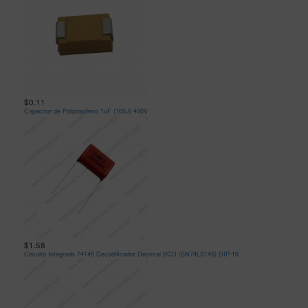
$0.11
Capacitor de Polipropileno 1uF (105J) 400V
$1.58
Circuito Integrado 74145 Decodificador Decimal BCD (SN74LS145) DIP-16