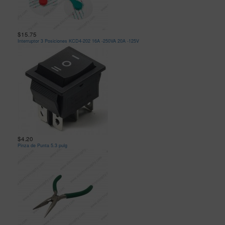
$15.75
Interruptor 3 Posiciones KCD4-202 16A -250VA 20A -125V
$4.20
Pinza de Punta 5.3 pulg