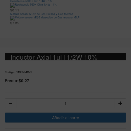
Resistencia 560K Ohm 1/4W - 1%
$0.11
Modulo Sensor MQ-2 de Gas Butano y Gas Metano
$7.35
Inductor Axial 1uH 1/2W 10%
Codigo: 113650-C5-1
Precio:
$0.27