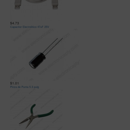
$4.73
Capacitor Electrolitico 47uF 25V
$1.01
Pinza de Punta 5.3 pulg