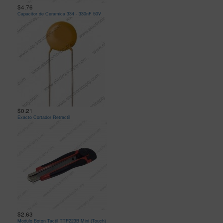
$4.76
Capacitor de Ceramica 334 - 330nF 50V
$0.21
Exacto Cortador Retractil
$2.63
Modulo Boton Tactil TTP223B Mini (Touch)