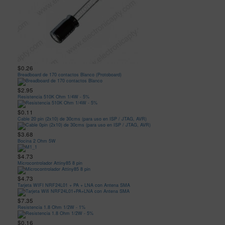
$0.26
Breadboard de 170 contactos Blanco (Protoboard)
$2.95
Resistencia 510K Ohm 1/4W - 5%
$0.11
Cable 20 pin (2x10) de 30cms (para uso en ISP / JTAG, AVR)
$3.68
Bocina 2 Ohm 5W
$4.73
Microcontrolador Attiny85 8 pin
$4.73
Tarjeta WIFI NRF24L01 + PA + LNA con Antena SMA
$7.35
Resistencia 1.8 Ohm 1/2W - 1%
$0.16