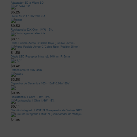
Adaptador SD a Micro SD
$5.25
Diodo 1N914 100V 200 mA
$0.53
Resistencia 62K Ohm 1/4W - 5%
$0.11
Porta Fusible Aereo C/Cable Rojo (Fusible 25mm)
$1.58
Diodo LED Receptor Infrarrojo 940nm IR 5mm
$0.42
Potenciometro 10K Ohm
$3.50
Capacitor de Ceramica 103 - 10nF-0.01uf 50V
$0.95
Resistencia 1 Ohm 1/4W - 5%
$0.11
Circuito Integrado LM311N Comparador de Voltaje DIP8
$1.05