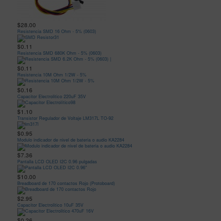
$28.00
Resistencia SMD 16 Ohm - 5% (0603)
$0.11
Resistencia SMD 680K Ohm - 5% (0603)
$0.11
Resistencia 10M Ohm 1/2W - 5%
$0.16
Capacitor Electrolitico 220uF 35V
$1.10
Transistor Regulador de Voltaje LM317L TO-92
$0.95
Modulo indicador de nivel de bateria o audio KA2284
$7.36
Pantalla LCD OLED I2C 0.96 pulgadas
$10.00
Breadboard de 170 contactos Rojo (Protoboard)
$2.95
Capacitor Electrolitico 10uF 35V
$0.26