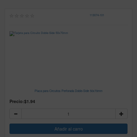
113074
-
101
Placa para Circuitos Perforada Doble-Side 50x70mm
Precio:
$1.94