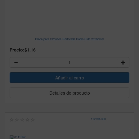
Placa para Circuitos Perforada Doble-Side 20x80mm
Precio:
$1.16
Detalles de producto
112794
-
300