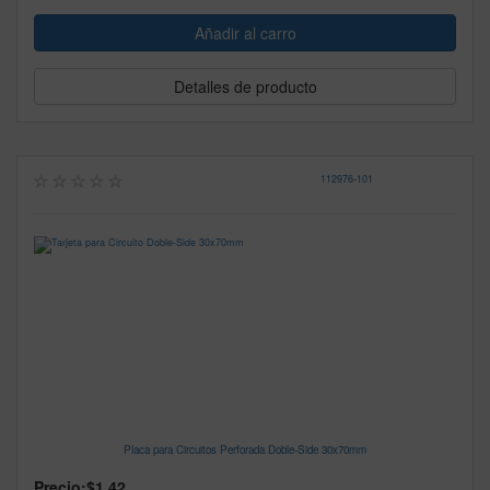
Detalles de producto
112976
-
101
Placa para Circuitos Perforada Doble-Side 30x70mm
Precio:
$1.42