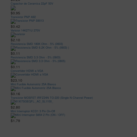
Capacitor de Ceramica 22pF 50V
$0.95
Transistor PNP A92
$0.42
Varistor 14K271U 270V
$2.10
Resistencia SMD 180K Ohm - 5% (0603)
$0.11
Resistencia SMD 3.3 Ohm - 5% (0603)
$0.11
Convertidor HDMI a VGA
$23.10
Mini Fusible Automotriz 25A Blanco
$0.16
Transistor MOSFET IRFZ24N TO-220 (Single N-Channel Power)
$2.80
Mini Interruptor KCD1 3 Pin On-Off
$1.79