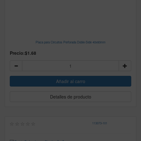
Placa para Circuitos Perforada Doble-Side 40x60mm
Precio:
$1.68
Detalles de producto
113073
-
101