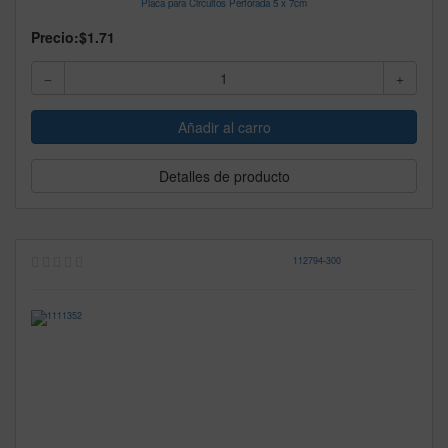
Placa para Circuitos Perforada 5 x 7cm
Precio:
$1.71
Detalles de producto
112794
-
300