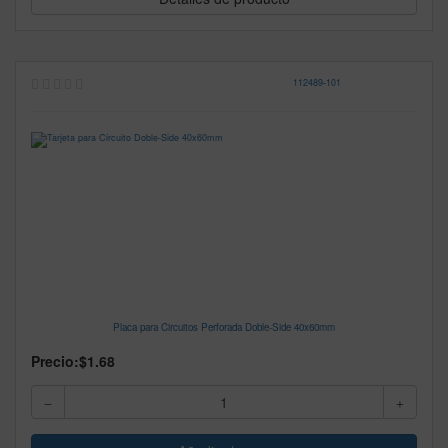
112489
-
101
Placa para Circuitos Perforada Doble-Side 40x60mm
Precio:
$1.68