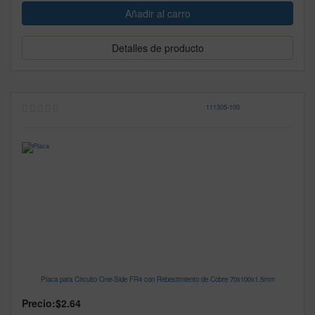
Detalles de producto
111305
-
100
Placa para Circuito One-Side FR4 con Rebestimiento de Cobre 70x100x1.5mm
Precio:
$2.64