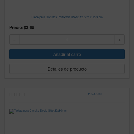
Placa para Circuitos Perforada HS-05 12.3cm x 15.9 cm
Precio:
$3.65
Detalles de producto
113417
-
101