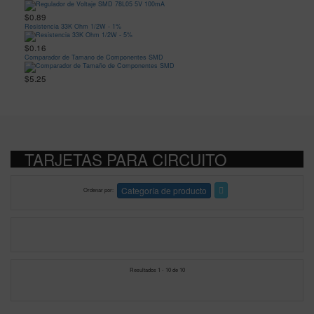
$0.89
Resistencia 33K Ohm 1/2W - 1%
$0.16
Comparador de Tamano de Componentes SMD
$5.25
TARJETAS PARA CIRCUITO
Categoría de producto
Ordenar por
Resultados 1 - 10 de 10