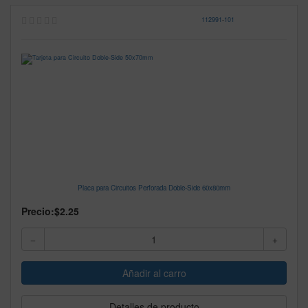
112991
-
101
Placa para Circuitos Perforada Doble-Side 60x80mm
Precio:
$2.25
Detalles de producto