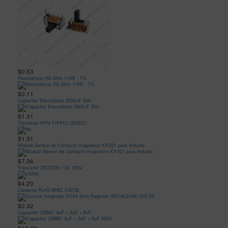
$0.53
Resistencia 1M Ohm 1/4W - 1%
$0.11
Capacitor Electrolitico 3300uF 50V
$1.31
Transistor NPN TIP41C (SG331)
$1.31
Modulo Sensor de Contacto magnetico KY-021 para Arduino
$7.36
Transistor 2SC5200 17A, 250v
$4.20
Conector RJ45 8P8C CAT5E
$0.32
Capacitor CBB61 4uF + 5uF + 6uF