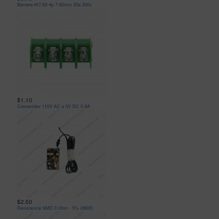
Bornera Kf7.62-4p 7.62mm 20a 300v
$1.10
Convertidor 110V AC a 5V DC 0.8A
$2.50
Resistencia SMD 0 Ohm - 5% (0603)