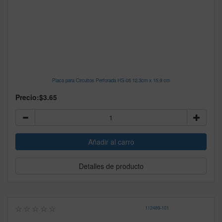
Placa para Circuitos Perforada HS-05 12.3cm x 15.9 cm
Precio:
$3.65
Detalles de producto
112489
-
101