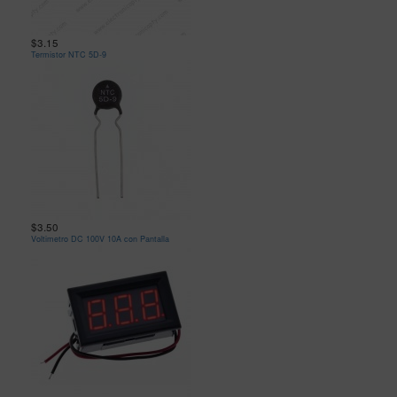
$3.15
Termistor NTC 5D-9
$3.50
Voltimetro DC 100V 10A con Pantalla