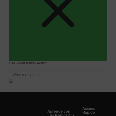
¡Hola! ¿En qué podemos ayudarle?
Acceso
Aprende con
Rapido
ElectronicaPTY