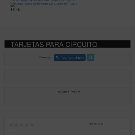
Diodo Puente Rectificador KBPC2510 25 A 1000 V
$5.46
TARJETAS PARA CIRCUITO
Ref. del producto
Ordenar por
Resultados 1 - 10 de 10
113630
-
300