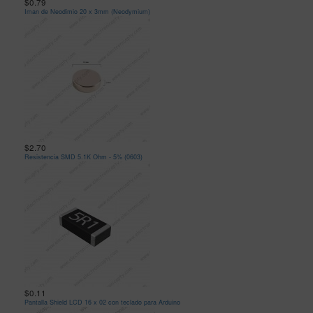
$0.79
Iman de Neodimio 20 x 3mm (Neodymium)
$2.70
Resistencia SMD 5.1K Ohm - 5% (0603)
$0.11
Pantalla Shield LCD 16 x 02 con teclado para Arduino