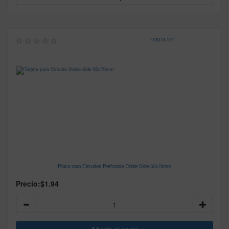
113074
-
101
Placa para Circuitos Perforada Doble-Side 50x70mm
Precio:
$1.94