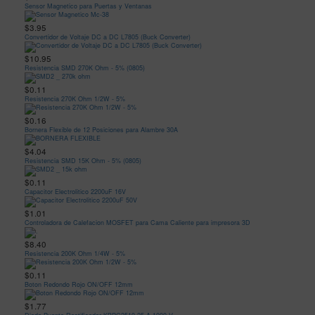
Sensor Magnetico para Puertas y Ventanas
$3.95
Convertidor de Voltaje DC a DC L7805 (Buck Converter)
$10.95
Resistencia SMD 270K Ohm - 5% (0805)
$0.11
Resistencia 270K Ohm 1/2W - 5%
$0.16
Bornera Flexible de 12 Posiciones para Alambre 30A
$4.04
Resistencia SMD 15K Ohm - 5% (0805)
$0.11
Capacitor Electrolitico 2200uF 16V
$1.01
Controladora de Calefacion MOSFET para Cama Caliente para impresora 3D
$8.40
Resistencia 200K Ohm 1/4W - 5%
$0.11
Boton Redondo Rojo ON/OFF 12mm
$1.77