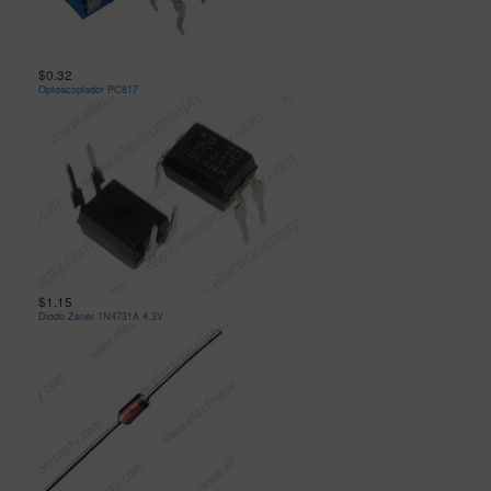
$0.32
Optoacoplador PC817
$1.15
Diodo Zener 1N4731A 4.3V